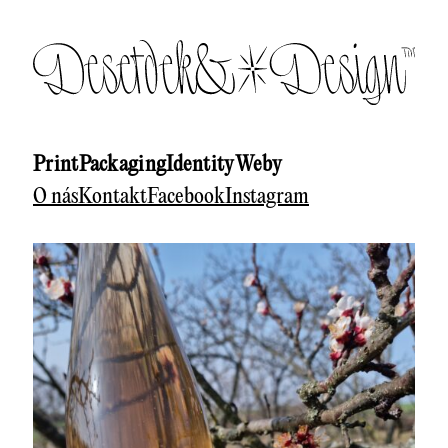
Přeskočit
na
obsah
Print
Packaging
Identity
Weby
O nás
Kontakt
Facebook
Instagram